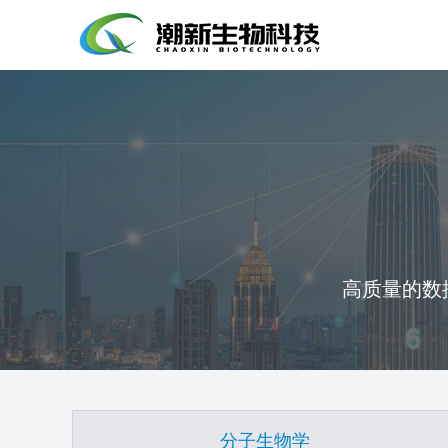
高质量的数
分子生物学