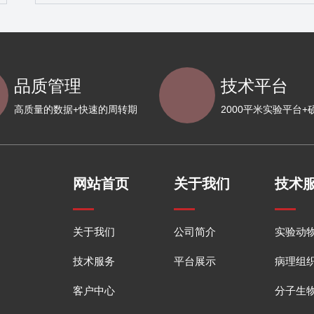
品质管理
技术平台
高质量的数据+快速的周转期
2000平米实验平台+
网站首页
关于我们
技术
关于我们
公司简介
实验动
技术服务
平台展示
病理组
客户中心
分子生