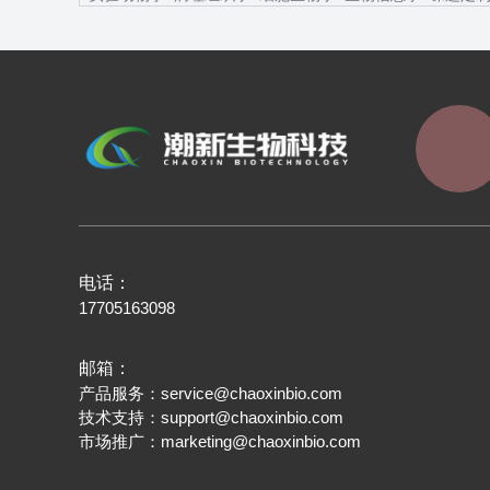
电话：
17705163098
邮箱：
产品服务：
service@chaoxinbio.com
技术支持：
support@chaoxinbio.com
市场推广：
marketing@chaoxinbio.com