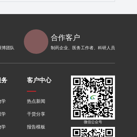
合作客户
硕博团队
制药企业、医务工作者、科研人员
服务
客户中心
物学
热点新闻
织学
干货分享
微信公众号
物学
报告模板