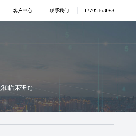
客户中心
联系我们
17705163098
究和临床研究