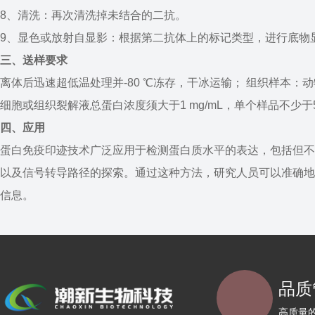
8、清洗：再次清洗掉未结合的二抗。
9、显色或放射自显影：根据第二抗体上的标记类型，进行底物
三、送样要求
离体后迅速超低温处理并-80 ℃冻存，干冰运输； 组织样本：动物
细胞或组织裂解液总蛋白浓度须大于1 mg/mL，单个样品不少于50
四、应用
蛋白免疫印迹技术广泛应用于检测蛋白质水平的表达，包括但不
以及信号转导路径的探索。通过这种方法，研究人员可以准确地
信息。
品质
高质量