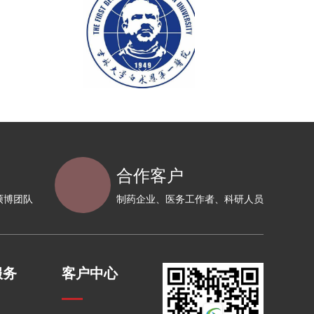
合作客户
硕博团队
制药企业、医务工作者、科研人员
服务
客户中心