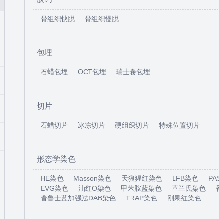
骨组织快脱
骨组织慢脱
包埋
石蜡包埋
OCT包埋
瑞士卷包埋
切片
石蜡切片
冰冻切片
硬组织切片
特殊位置切片
形态学染色
HE染色
Masson染色
天狼猩红染色
LFB染色
PA
EVG染色
油红O染色
甲苯胺蓝染色
革兰氏染色
制
普鲁士蓝加强法DAB染色
TRAP染色
刚果红染色