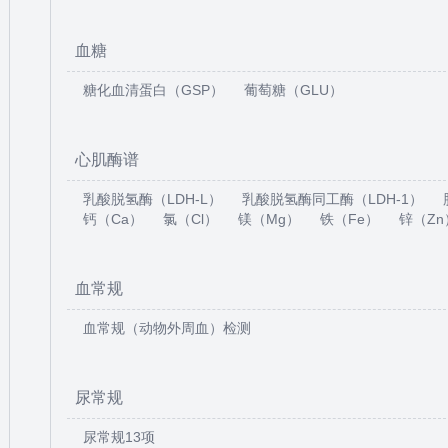
血糖
糖化血清蛋白（GSP）
葡萄糖（GLU）
心肌酶谱
乳酸脱氢酶（LDH-L）
乳酸脱氢酶同工酶（LDH-1）
钙（Ca）
氯（Cl）
镁（Mg）
铁（Fe）
锌（Zn
血常规
血常规（动物外周血）检测
尿常规
尿常规13项