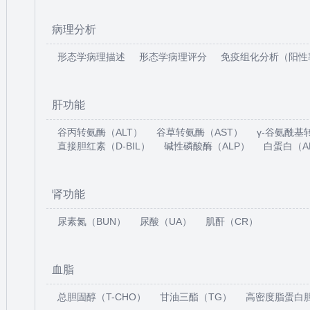
病理分析
形态学病理描述
形态学病理评分
免疫组化分析（阳性
肝功能
谷丙转氨酶（ALT）
谷草转氨酶（AST）
γ-谷氨酰基
直接胆红素（D-BIL）
碱性磷酸酶（ALP）
白蛋白（A
肾功能
尿素氮（BUN）
尿酸（UA）
肌酐（CR）
血脂
总胆固醇（T-CHO）
甘油三酯（TG）
高密度脂蛋白胆