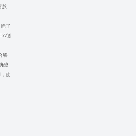
溶胶
。除了
CA循
合酶
肪酸
用，使