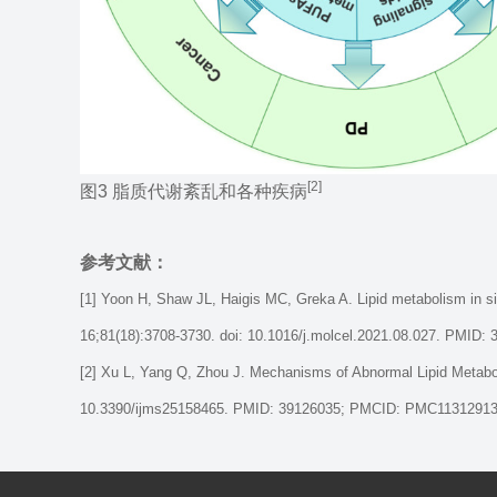
[2]
图3 脂质代谢紊乱和各种疾病
参考文献：
[1] Yoon H, Shaw JL, Haigis MC, Greka A. Lipid metabolism in sic
16;81(18):3708-3730. doi: 10.1016/j.molcel.2021.08.027. PMI
[2] Xu L, Yang Q, Zhou J. Mechanisms of Abnormal Lipid Metabol
10.3390/ijms25158465. PMID: 39126035; PMCID: PMC11312913