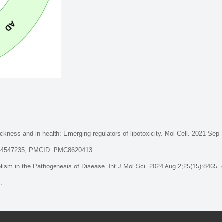
kness and in health: Emerging regulators of lipotoxicity. Mol Cell. 2021 Sep
D: 34547235; PMCID: PMC8620413.
ism in the Pathogenesis of Disease. Int J Mol Sci. 2024 Aug 2;25(15):8465. 
.